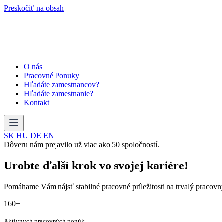
Preskočiť na obsah
O nás
Pracovné Ponuky
Hľadáte zamestnancov?
Hľadáte zamestnanie?
Kontakt
SK
HU
DE
EN
Dôveru nám prejavilo už viac ako 50 spoločností.
Urobte ďalší krok vo svojej kariére!
Pomáhame Vám nájsť stabilné pracovné príležitosti na trvalý pracov
160+
Aktívnych pracovných ponúk