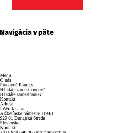
Navigácia v päte
Menu
O nás
Pracovné Ponuky
Hľadáte zamestnancov?
Hľadáte zamestnanie?
Kontakt
Adresa
InWork s.r.o.
Alžbetínske námestie 1194/1
929 01 Dunajská Streda
Slovensko
Kontakt
+421 948 690 366
info@inwork.sk